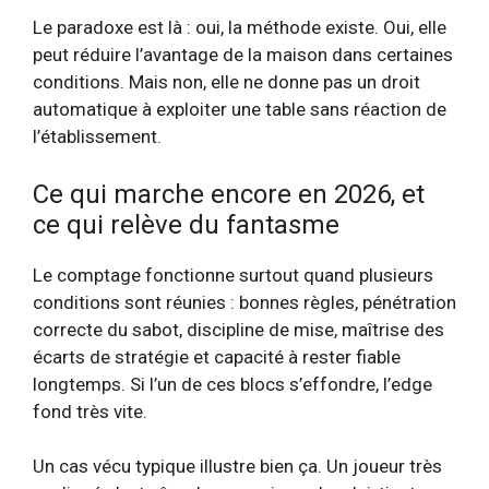
Le paradoxe est là : oui, la méthode existe. Oui, elle
peut réduire l’avantage de la maison dans certaines
conditions. Mais non, elle ne donne pas un droit
automatique à exploiter une table sans réaction de
l’établissement.
Ce qui marche encore en 2026, et
ce qui relève du fantasme
Le comptage fonctionne surtout quand plusieurs
conditions sont réunies : bonnes règles, pénétration
correcte du sabot, discipline de mise, maîtrise des
écarts de stratégie et capacité à rester fiable
longtemps. Si l’un de ces blocs s’effondre, l’edge
fond très vite.
Un cas vécu typique illustre bien ça. Un joueur très