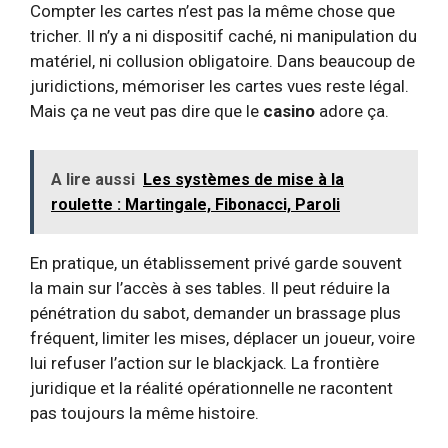
Compter les cartes n’est pas la même chose que
tricher. Il n’y a ni dispositif caché, ni manipulation du
matériel, ni collusion obligatoire. Dans beaucoup de
juridictions, mémoriser les cartes vues reste légal.
Mais ça ne veut pas dire que le
casino
adore ça.
A lire aussi
Les systèmes de mise à la
roulette : Martingale, Fibonacci, Paroli
En pratique, un établissement privé garde souvent
la main sur l’accès à ses tables. Il peut réduire la
pénétration du sabot, demander un brassage plus
fréquent, limiter les mises, déplacer un joueur, voire
lui refuser l’action sur le blackjack. La frontière
juridique et la réalité opérationnelle ne racontent
pas toujours la même histoire.