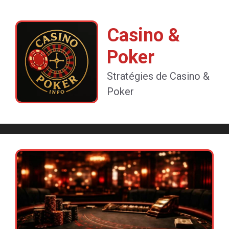
Aller
au
Casino &
contenu
Poker
Stratégies de Casino &
Poker