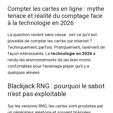
Compter les cartes en ligne : mythe
tenace et réalité du comptage face
à la technologie en 2026
La question revient sans cesse : est-ce qu’il est
possible de compter les cartes sur internet ?
Techniquement, parfois. Pratiquement, rarement de
façon intéressante. La
technologie en 2026
a
rendu les environnements de jeu bien moins
confortables pour l’avantage player qu’il y a
quelques années.
Blackjack RNG : pourquoi le sabot
n’est pas exploitable
Sur les versions RNG, les cartes sont produites par
un générateur aléatoire et souvent brassées