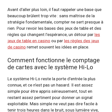
Avant d’aller plus loin, il faut rappeler une base que
beaucoup brûlent trop vite : sans maîtrise de la
stratégie fondamentale, compter ne sert presque à
rien. Pour revoir les bases des jeux de table et des
règles qui changent l’espérance, un détour par
les
jeux de table en casino
ou par
les règles des jeux
de casino
remet souvent les idées en place.
Comment fonctionne le comptage
de cartes avec le système Hi-Lo
Le système Hi-Lo reste la porte d’entrée la plus
connue, et ce n’est pas un hasard. Il est assez
simple pour être appris sérieusement, tout en
restant assez pertinent pour donner un signal
exploitable. Mais simple ne veut pas dire facile à
tenir trois heures dans le bruit, sous lumière vive,