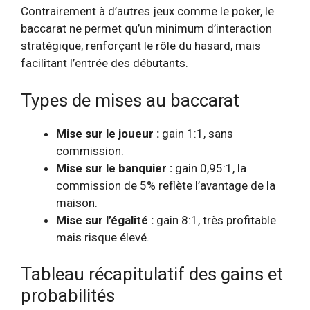
Contrairement à d’autres jeux comme le poker, le
baccarat ne permet qu’un minimum d’interaction
stratégique, renforçant le rôle du hasard, mais
facilitant l’entrée des débutants.
Types de mises au baccarat
Mise sur le joueur :
gain 1:1, sans
commission.
Mise sur le banquier :
gain 0,95:1, la
commission de 5% reflète l’avantage de la
maison.
Mise sur l’égalité :
gain 8:1, très profitable
mais risque élevé.
Tableau récapitulatif des gains et
probabilités