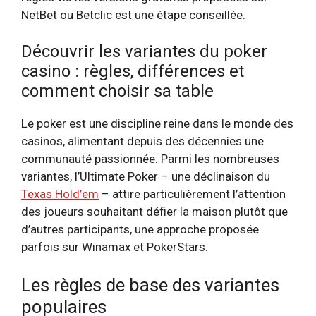
NetBet ou Betclic est une étape conseillée.
Découvrir les variantes du poker
casino : règles, différences et
comment choisir sa table
Le poker est une discipline reine dans le monde des
casinos, alimentant depuis des décennies une
communauté passionnée. Parmi les nombreuses
variantes, l’Ultimate Poker – une déclinaison du
Texas Hold’em
– attire particulièrement l’attention
des joueurs souhaitant défier la maison plutôt que
d’autres participants, une approche proposée
parfois sur Winamax et PokerStars.
Les règles de base des variantes
populaires