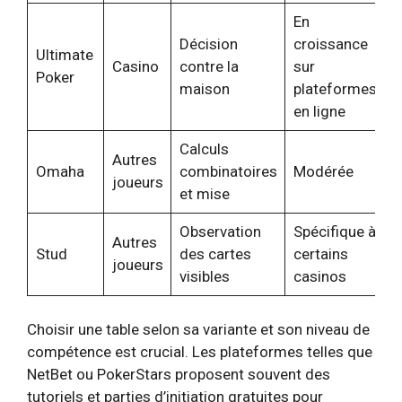
En
Décision
croissance
Ultimate
Casino
contre la
sur
Poker
maison
plateformes
en ligne
Calculs
Autres
Omaha
combinatoires
Modérée
joueurs
et mise
Observation
Spécifique à
Autres
Stud
des cartes
certains
joueurs
visibles
casinos
Choisir une table selon sa variante et son niveau de
compétence est crucial. Les plateformes telles que
NetBet ou PokerStars proposent souvent des
tutoriels et parties d’initiation gratuites pour