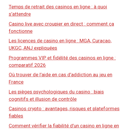
Temps de retrait des casinos en ligne : à quoi
s’attendre
Casino live avec croupier en direct : comment ça
fonctionne
Les licences de casino en ligne : MGA, Curaçao,
UKGC, ANJ expliquées
Programmes VIP et fidélité des casinos en ligne :
comparatif 2026
Où trouver de l’aide en cas d’addiction au jeu en
France
Les pièges psychologiques du casino : biais
cognitifs et illusion de contrôle
Casinos crypto : avantages, risques et plateformes
fiables
Comment vérifier la fiabilité d’un casino en ligne en