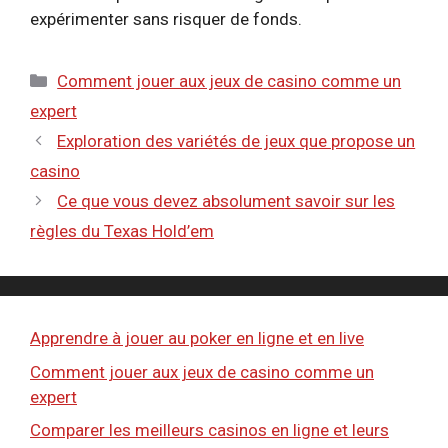
expérimenter sans risquer de fonds.
Catégories
Comment jouer aux jeux de casino comme un
expert
Exploration des variétés de jeux que propose un
casino
Ce que vous devez absolument savoir sur les
règles du Texas Hold’em
Apprendre à jouer au poker en ligne et en live
Comment jouer aux jeux de casino comme un
expert
Comparer les meilleurs casinos en ligne et leurs