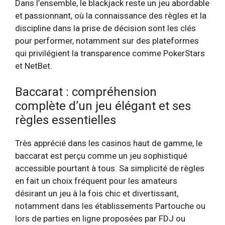
Dans l’ensemble, le blackjack reste un jeu abordable
et passionnant, où la connaissance des règles et la
discipline dans la prise de décision sont les clés
pour performer, notamment sur des plateformes
qui privilégient la transparence comme PokerStars
et NetBet.
Baccarat : compréhension
complète d’un jeu élégant et ses
règles essentielles
Très apprécié dans les casinos haut de gamme, le
baccarat est perçu comme un jeu sophistiqué
accessible pourtant à tous. Sa simplicité de règles
en fait un choix fréquent pour les amateurs
désirant un jeu à la fois chic et divertissant,
notamment dans les établissements Partouche ou
lors de parties en ligne proposées par FDJ ou