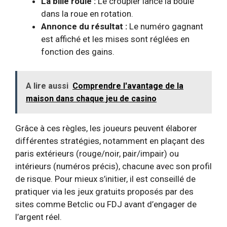
La bille roule :
Le croupier lance la boule
dans la roue en rotation.
Annonce du résultat :
Le numéro gagnant
est affiché et les mises sont réglées en
fonction des gains.
A lire aussi
Comprendre l'avantage de la
maison dans chaque jeu de casino
Grâce à ces règles, les joueurs peuvent élaborer
différentes stratégies, notamment en plaçant des
paris extérieurs (rouge/noir, pair/impair) ou
intérieurs (numéros précis), chacune avec son profil
de risque. Pour mieux s’initier, il est conseillé de
pratiquer via les jeux gratuits proposés par des
sites comme Betclic ou FDJ avant d’engager de
l’argent réel.