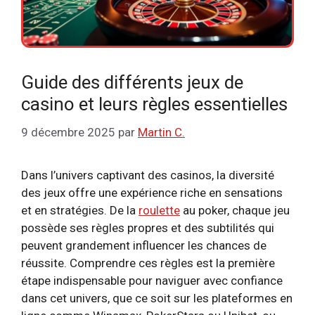
Guide des différents jeux de
casino et leurs règles essentielles
9 décembre 2025
par
Martin C.
Dans l’univers captivant des casinos, la diversité
des jeux offre une expérience riche en sensations
et en stratégies. De la
roulette
au poker, chaque jeu
possède ses règles propres et des subtilités qui
peuvent grandement influencer les chances de
réussite. Comprendre ces règles est la première
étape indispensable pour naviguer avec confiance
dans cet univers, que ce soit sur les plateformes en