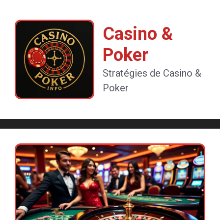
Aller
au
Casino &
contenu
Poker
Stratégies de Casino &
Poker