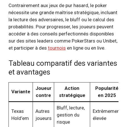
Contrairement aux jeux de pur hasard, le poker
nécessite une grande maîtrise stratégique, incluant
la lecture des adversaires, le bluff ou le calcul des
probabilités. Pour progresser, les joueurs peuvent
accéder à des conseils perfectionnés disponibles
sur des sites leaders comme PokerStars ou Unibet,
et participer à des
tournois
en ligne ou en live.
Tableau comparatif des variantes
et avantages
Joueur
Action
Popularité
Variante
contre
stratégique
en 2025
Bluff, lecture,
Texas
Autres
Extrêmement
gestion du
Hold’em
joueurs
élevée
risque