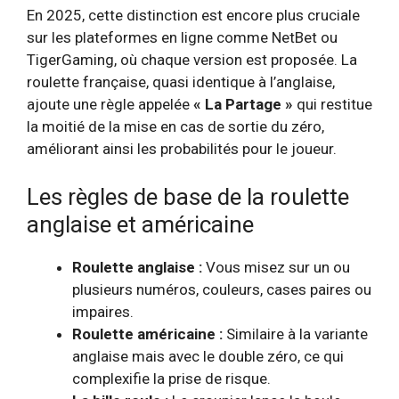
En 2025, cette distinction est encore plus cruciale
sur les plateformes en ligne comme NetBet ou
TigerGaming, où chaque version est proposée. La
roulette française, quasi identique à l’anglaise,
ajoute une règle appelée
« La Partage »
qui restitue
la moitié de la mise en cas de sortie du zéro,
améliorant ainsi les probabilités pour le joueur.
Les règles de base de la roulette
anglaise et américaine
Roulette anglaise :
Vous misez sur un ou
plusieurs numéros, couleurs, cases paires ou
impaires.
Roulette américaine :
Similaire à la variante
anglaise mais avec le double zéro, ce qui
complexifie la prise de risque.