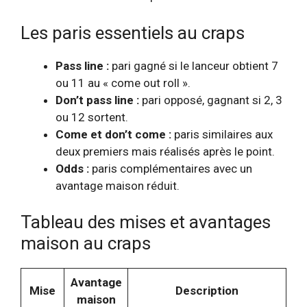
Les paris essentiels au craps
Pass line :
pari gagné si le lanceur obtient 7
ou 11 au « come out roll ».
Don’t pass line :
pari opposé, gagnant si 2, 3
ou 12 sortent.
Come et don’t come :
paris similaires aux
deux premiers mais réalisés après le point.
Odds :
paris complémentaires avec un
avantage maison réduit.
Tableau des mises et avantages
maison au craps
Avantage
Mise
Description
maison