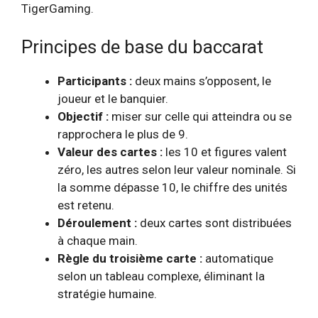
TigerGaming.
Principes de base du baccarat
Participants :
deux mains s’opposent, le
joueur et le banquier.
Objectif :
miser sur celle qui atteindra ou se
rapprochera le plus de 9.
Valeur des cartes :
les 10 et figures valent
zéro, les autres selon leur valeur nominale. Si
la somme dépasse 10, le chiffre des unités
est retenu.
Déroulement :
deux cartes sont distribuées
à chaque main.
Règle du troisième carte :
automatique
selon un tableau complexe, éliminant la
stratégie humaine.