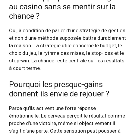
au casino sans se mentir sur la
chance ?
Oui, à condition de parler d’une stratégie de gestion
et non d’une méthode supposée battre durablement
la maison. La stratégie utile concerne le budget, le
choix du jeu, le rythme des mises, le stop-loss et le
stop-win. La chance reste centrale sur les résultats
à court terme.
Pourquoi les presque-gains
donnent-ils envie de rejouer ?
Parce qu’ils activent une forte réponse
émotionnelle. Le cerveau perçoit le résultat comme
proche d’une victoire, même si objectivement il
s’agit d’une perte. Cette sensation peut pousser à