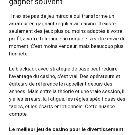
gagner souvent
Il n’existe pas de jeu miracle qui transforme un
amateur en gagnant régulier au casino. Il existe
seulement des jeux plus ou moins adaptés à votre
profil, à votre tolérance au risque et à votre envie du
moment. C’est moins vendeur, mais beaucoup plus
honnête.
Le blackjack avec stratégie de base peut réduire
l’avantage du casino, c’est vrai. Des opérateurs et
éditeurs de référence le rappellent depuis des
années. Mais entre la théorie et une vraie session, il
y a les erreurs, la fatigue, les règles spécifiques des
tables, et les écarts émotionnels. Cette nuance
compte.
Le meilleur jeu de casino pour le divertissement