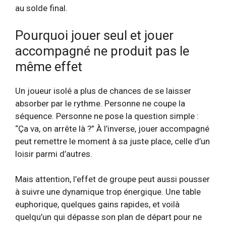
au solde final.
Pourquoi jouer seul et jouer
accompagné ne produit pas le
même effet
Un joueur isolé a plus de chances de se laisser
absorber par le rythme. Personne ne coupe la
séquence. Personne ne pose la question simple :
“Ça va, on arrête là ?” À l’inverse, jouer accompagné
peut remettre le moment à sa juste place, celle d’un
loisir parmi d’autres.
Mais attention, l’effet de groupe peut aussi pousser
à suivre une dynamique trop énergique. Une table
euphorique, quelques gains rapides, et voilà
quelqu’un qui dépasse son plan de départ pour ne