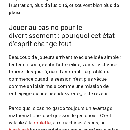
frustration, plus de lucidité, et souvent bien plus de
plaisir
.
Jouer au casino pour le
divertissement : pourquoi cet état
d’esprit change tout
Beaucoup de joueurs arrivent avec une idée simple :
tenter un coup, sentir l’adrénaline, voir si la chance
tourne. Jusque-là, rien d’anormal. Le problème
commence quand la session n’est plus vécue
comme un loisir, mais comme une mission de
rattrapage ou une pseudo-stratégie de revenu.
Parce que le casino garde toujours un avantage
mathématique, quel que soit le jeu choisi. C’est
valable à la
roulette
, aux machines à sous, au
blackjack
hors stratégie optimale, et même sur les