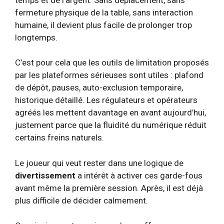
fermeture physique de la table, sans interaction
humaine, il devient plus facile de prolonger trop
longtemps.
C’est pour cela que les outils de limitation proposés
par les plateformes sérieuses sont utiles : plafond
de dépôt, pauses, auto-exclusion temporaire,
historique détaillé. Les régulateurs et opérateurs
agréés les mettent davantage en avant aujourd’hui,
justement parce que la fluidité du numérique réduit
certains freins naturels.
Le joueur qui veut rester dans une logique de
divertissement
a intérêt à activer ces garde-fous
avant même la première session. Après, il est déjà
plus difficile de décider calmement.