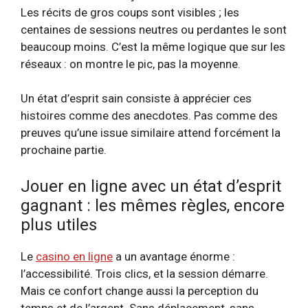
Les récits de gros coups sont visibles ; les
centaines de sessions neutres ou perdantes le sont
beaucoup moins. C’est la même logique que sur les
réseaux : on montre le pic, pas la moyenne.
Un état d’esprit sain consiste à apprécier ces
histoires comme des anecdotes. Pas comme des
preuves qu’une issue similaire attend forcément la
prochaine partie.
Jouer en ligne avec un état d’esprit
gagnant : les mêmes règles, encore
plus utiles
Le
casino en ligne
a un avantage énorme :
l’accessibilité. Trois clics, et la session démarre.
Mais ce confort change aussi la perception du
temps et de l’argent. Sans déplacement, sans