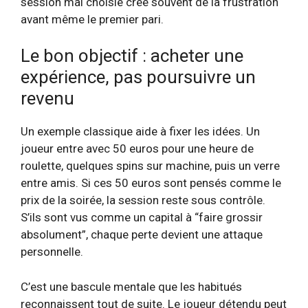
session mal choisie crée souvent de la frustration
avant même le premier pari.
Le bon objectif : acheter une
expérience, pas poursuivre un
revenu
Un exemple classique aide à fixer les idées. Un
joueur entre avec 50 euros pour une heure de
roulette, quelques spins sur machine, puis un verre
entre amis. Si ces 50 euros sont pensés comme le
prix de la soirée, la session reste sous contrôle.
S’ils sont vus comme un capital à “faire grossir
absolument”, chaque perte devient une attaque
personnelle.
C’est une bascule mentale que les habitués
reconnaissent tout de suite. Le joueur détendu peut