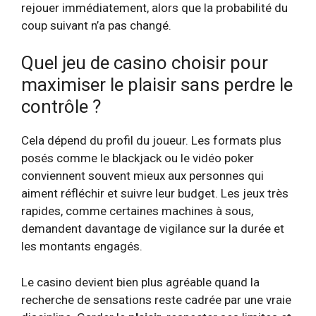
rejouer immédiatement, alors que la probabilité du
coup suivant n’a pas changé.
Quel jeu de casino choisir pour
maximiser le plaisir sans perdre le
contrôle ?
Cela dépend du profil du joueur. Les formats plus
posés comme le blackjack ou le vidéo poker
conviennent souvent mieux aux personnes qui
aiment réfléchir et suivre leur budget. Les jeux très
rapides, comme certaines machines à sous,
demandent davantage de vigilance sur la durée et
les montants engagés.
Le casino devient bien plus agréable quand la
recherche de sensations reste cadrée par une vraie