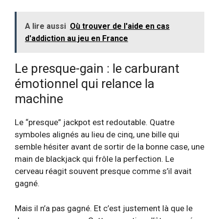
A lire aussi
Où trouver de l'aide en cas
d'addiction au jeu en France
Le presque-gain : le carburant
émotionnel qui relance la
machine
Le “presque” jackpot est redoutable. Quatre
symboles alignés au lieu de cinq, une bille qui
semble hésiter avant de sortir de la bonne case, une
main de blackjack qui frôle la perfection. Le
cerveau réagit souvent presque comme s’il avait
gagné.
Mais il n’a pas gagné. Et c’est justement là que le