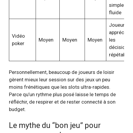
simple et
fluide
Joueur
appréciant
Vidéo
Moyen
Moyen
Moyen
les
poker
décisions
répétables
Personnellement, beaucoup de joueurs de loisir
gèrent mieux leur session sur des jeux un peu
moins frénétiques que les slots ultra-rapides.
Parce qu’un rythme plus posé laisse le temps de
réfléchir, de respirer et de rester connecté à son
budget.
Le mythe du “bon jeu” pour