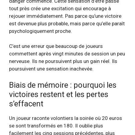
danger commence. Cette sensation d’être passé
tout près crée une excitation qui encourage à
rejouer immédiatement. Pas parce qu’une victoire
est devenue plus probable, mais parce qu’elle paraît
psychologiquement proche.
C’est une erreur que beaucoup de joueurs
commettent après vingt minutes de session un peu
nerveuse. Ils ne poursuivent plus un gain réel. Ils
poursuivent une sensation inachevée.
Biais de mémoire : pourquoi les
victoires restent et les pertes
s’effacent
Un joueur raconte volontiers la soirée où 20 euros
se sont transformés en 180. Il oublie plus
facilement les cinq sessions précédentes, plus