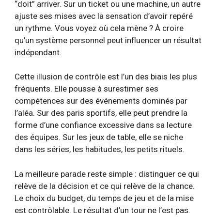
“doit” arriver. Sur un ticket ou une machine, un autre
ajuste ses mises avec la sensation d’avoir repéré
un rythme. Vous voyez où cela mène ? À croire
qu’un système personnel peut influencer un résultat
indépendant.
Cette illusion de contrôle est l’un des biais les plus
fréquents. Elle pousse à surestimer ses
compétences sur des événements dominés par
l’aléa. Sur des paris sportifs, elle peut prendre la
forme d’une confiance excessive dans sa lecture
des équipes. Sur les jeux de table, elle se niche
dans les séries, les habitudes, les petits rituels.
La meilleure parade reste simple : distinguer ce qui
relève de la décision et ce qui relève de la chance.
Le choix du budget, du temps de jeu et de la mise
est contrôlable. Le résultat d’un tour ne l’est pas.