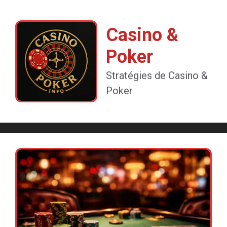
Aller
au
Casino &
contenu
Poker
Stratégies de Casino &
Poker