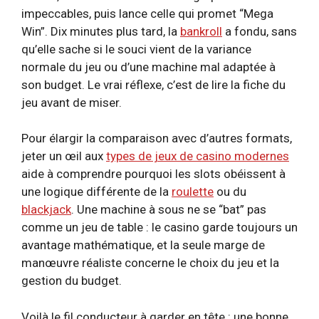
impeccables, puis lance celle qui promet “Mega
Win”. Dix minutes plus tard, la
bankroll
a fondu, sans
qu’elle sache si le souci vient de la variance
normale du jeu ou d’une machine mal adaptée à
son budget. Le vrai réflexe, c’est de lire la fiche du
jeu avant de miser.
Pour élargir la comparaison avec d’autres formats,
jeter un œil aux
types de jeux de casino modernes
aide à comprendre pourquoi les slots obéissent à
une logique différente de la
roulette
ou du
blackjack
. Une machine à sous ne se “bat” pas
comme un jeu de table : le casino garde toujours un
avantage mathématique, et la seule marge de
manœuvre réaliste concerne le choix du jeu et la
gestion du budget.
Voilà le fil conducteur à garder en tête : une bonne