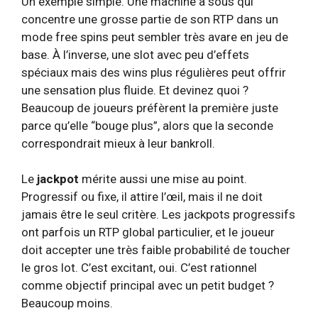
Un exemple simple. Une machine à sous qui
concentre une grosse partie de son RTP dans un
mode free spins peut sembler très avare en jeu de
base. À l’inverse, une slot avec peu d’effets
spéciaux mais des wins plus régulières peut offrir
une sensation plus fluide. Et devinez quoi ?
Beaucoup de joueurs préfèrent la première juste
parce qu’elle “bouge plus”, alors que la seconde
correspondrait mieux à leur bankroll.
Le
jackpot
mérite aussi une mise au point.
Progressif ou fixe, il attire l’œil, mais il ne doit
jamais être le seul critère. Les jackpots progressifs
ont parfois un RTP global particulier, et le joueur
doit accepter une très faible probabilité de toucher
le gros lot. C’est excitant, oui. C’est rationnel
comme objectif principal avec un petit budget ?
Beaucoup moins.