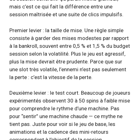
mais c’est ce qui fait la différence entre une
session maîtrisée et une suite de clics impulsifs.
Premier levier : la taille de mise. Une règle simple
consiste à garder des mises modestes par rapport
à la bankroll, souvent entre 0,5 % et 1,5 % du budget
session selon la volatilité. Plus le jeu est agressif,
plus la mise devrait être prudente. Parce que sur
une slot très volatile, l’ennemi n’est pas seulement
la perte : c’est la vitesse de la perte.
Deuxième levier : le test court. Beaucoup de joueurs
expérimentés observent 30 à 50 spins à faible mise
pour comprendre le rythme d’une machine. Pas
pour “sentir” une machine chaude — ce mythe ne
tient pas. Juste pour voir si le jeu de base, les
animations et la cadence des mini-retours
correspondent à l’objectif de la session.