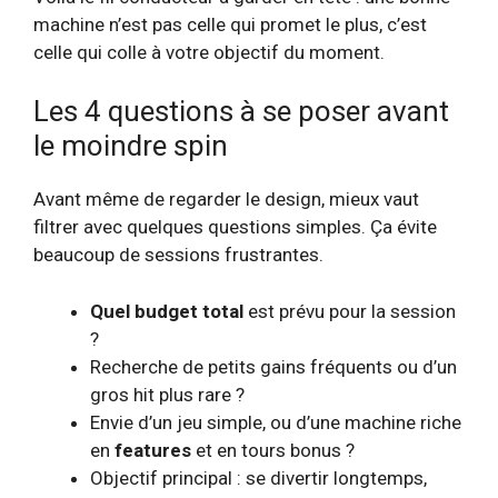
machine n’est pas celle qui promet le plus, c’est
celle qui colle à votre objectif du moment.
Les 4 questions à se poser avant
le moindre spin
Avant même de regarder le design, mieux vaut
filtrer avec quelques questions simples. Ça évite
beaucoup de sessions frustrantes.
Quel budget total
est prévu pour la session
?
Recherche de petits gains fréquents ou d’un
gros hit plus rare ?
Envie d’un jeu simple, ou d’une machine riche
en
features
et en tours bonus ?
Objectif principal : se divertir longtemps,