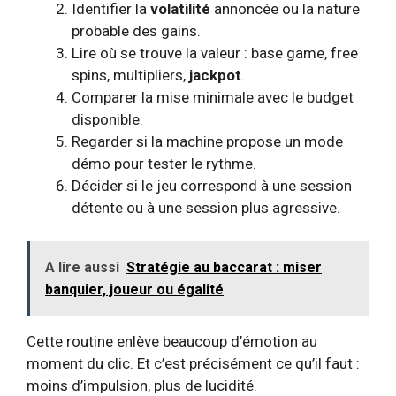
Identifier la
volatilité
annoncée ou la nature
probable des gains.
Lire où se trouve la valeur : base game, free
spins, multipliers,
jackpot
.
Comparer la mise minimale avec le budget
disponible.
Regarder si la machine propose un mode
démo pour tester le rythme.
Décider si le jeu correspond à une session
détente ou à une session plus agressive.
A lire aussi
Stratégie au baccarat : miser
banquier, joueur ou égalité
Cette routine enlève beaucoup d’émotion au
moment du clic. Et c’est précisément ce qu’il faut :
moins d’impulsion, plus de lucidité.