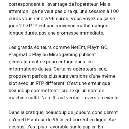
correspondant à l’avantage de l’opérateur. Mais
attention : ça ne veut pas dire qu’une session à 100
euros vous rendra 96 euros. Vous voyez où ça se
joue ? Le RTP est une moyenne mathématique
longue durée, pas une promesse immédiate.
Les grands éditeurs comme NetEnt, Play’n GO,
Pragmatic Play ou Microgaming publient
généralement ce pourcentage dans les
informations du jeu. Certains opérateurs, eux,
proposent parfois plusieurs versions d’une même
slot avec un RTP différent. C’est une erreur que
beaucoup commettent : croire qu’un nom de
machine suffit. Non. Il faut vérifier la version exacte.
Dans la pratique, beaucoup de joueurs considèrent
qu’un RTP autour de 96 % est correct en ligne. Au-
dessus, c’est plus favorable sur le papier. En