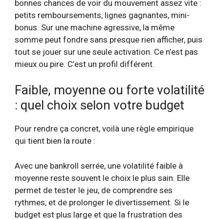
bonnes chances de voir du mouvement assez vite :
petits remboursements, lignes gagnantes, mini-
bonus. Sur une machine agressive, la même
somme peut fondre sans presque rien afficher, puis
tout se jouer sur une seule activation. Ce n’est pas
mieux ou pire. C’est un profil différent.
Faible, moyenne ou forte volatilité
: quel choix selon votre budget
Pour rendre ça concret, voilà une règle empirique
qui tient bien la route :
Avec une bankroll serrée, une volatilité faible à
moyenne reste souvent le choix le plus sain. Elle
permet de tester le jeu, de comprendre ses
rythmes, et de prolonger le divertissement. Si le
budget est plus large et que la frustration des