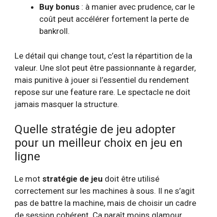
Buy bonus
: à manier avec prudence, car le
coût peut accélérer fortement la perte de
bankroll.
Le détail qui change tout, c’est la répartition de la
valeur. Une slot peut être passionnante à regarder,
mais punitive à jouer si l’essentiel du rendement
repose sur une feature rare. Le spectacle ne doit
jamais masquer la structure.
Quelle stratégie de jeu adopter
pour un meilleur choix en jeu en
ligne
Le mot
stratégie de jeu
doit être utilisé
correctement sur les machines à sous. Il ne s’agit
pas de battre la machine, mais de choisir un cadre
de session cohérent. Ça paraît moins glamour,