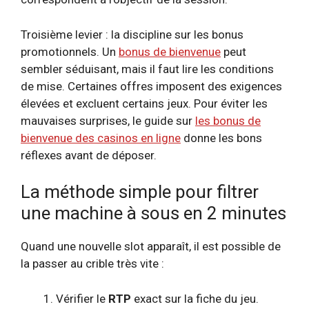
Troisième levier : la discipline sur les bonus
promotionnels. Un
bonus de bienvenue
peut
sembler séduisant, mais il faut lire les conditions
de mise. Certaines offres imposent des exigences
élevées et excluent certains jeux. Pour éviter les
mauvaises surprises, le guide sur
les bonus de
bienvenue des casinos en ligne
donne les bons
réflexes avant de déposer.
La méthode simple pour filtrer
une machine à sous en 2 minutes
Quand une nouvelle slot apparaît, il est possible de
la passer au crible très vite :
Vérifier le
RTP
exact sur la fiche du jeu.