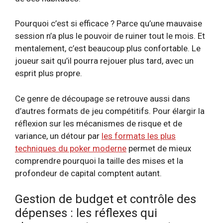
Pourquoi c’est si efficace ? Parce qu’une mauvaise
session n’a plus le pouvoir de ruiner tout le mois. Et
mentalement, c’est beaucoup plus confortable. Le
joueur sait qu’il pourra rejouer plus tard, avec un
esprit plus propre.
Ce genre de découpage se retrouve aussi dans
d’autres formats de jeu compétitifs. Pour élargir la
réflexion sur les mécanismes de risque et de
variance, un détour par
les formats les plus
techniques du poker moderne
permet de mieux
comprendre pourquoi la taille des mises et la
profondeur de capital comptent autant.
Gestion de budget et contrôle des
dépenses : les réflexes qui