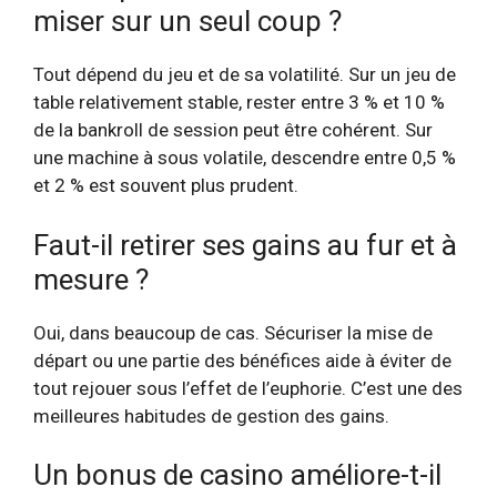
miser sur un seul coup ?
Tout dépend du jeu et de sa volatilité. Sur un jeu de
table relativement stable, rester entre 3 % et 10 %
de la bankroll de session peut être cohérent. Sur
une machine à sous volatile, descendre entre 0,5 %
et 2 % est souvent plus prudent.
Faut-il retirer ses gains au fur et à
mesure ?
Oui, dans beaucoup de cas. Sécuriser la mise de
départ ou une partie des bénéfices aide à éviter de
tout rejouer sous l’effet de l’euphorie. C’est une des
meilleures habitudes de gestion des gains.
Un bonus de casino améliore-t-il