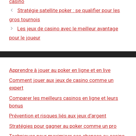
casino
Stratégie satellite poker : se qualifier pour les
gros tournois
Les jeux de casino avec le meilleur avantage
pour le joueur
Apprendre à jouer au poker en ligne et en live
Comment jouer aux jeux de casino comme un
expert
Comparer les meilleurs casinos en ligne et leurs
bonus
Prévention et risques liés aux jeux d’argent
Stratégies pour gagner au poker comme un pro