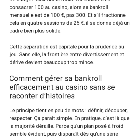
consacrer 100 au casino, alors sa bankroll
mensuelle est de 100 €, pas 300. Et s’il fractionne
cela en quatre sessions de 25 €, il se donne déjà un
cadre bien plus solide.
Cette séparation est capitale pour la prudence au
jeu. Sans elle, la frontière entre divertissement et
dérive devient beaucoup trop mince.
Comment gérer sa bankroll
efficacement au casino sans se
raconter d’histoires
Le principe tient en peu de mots : définir, découper,
respecter. Ça paraît simple. En pratique, c’est là que
la majorité déraille. Parce qu’un plan posé à froid
semble évident, puis disparaît dès qu’une série