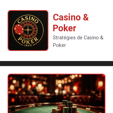
Aller
au
Casino &
contenu
Poker
Stratégies de Casino &
Poker