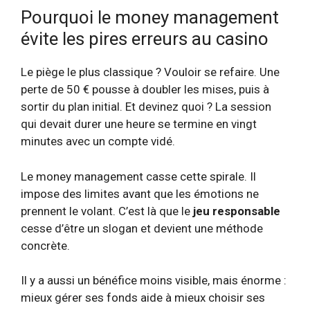
Pourquoi le money management
évite les pires erreurs au casino
Le piège le plus classique ? Vouloir se refaire. Une
perte de 50 € pousse à doubler les mises, puis à
sortir du plan initial. Et devinez quoi ? La session
qui devait durer une heure se termine en vingt
minutes avec un compte vidé.
Le money management casse cette spirale. Il
impose des limites avant que les émotions ne
prennent le volant. C’est là que le
jeu responsable
cesse d’être un slogan et devient une méthode
concrète.
Il y a aussi un bénéfice moins visible, mais énorme :
mieux gérer ses fonds aide à mieux choisir ses