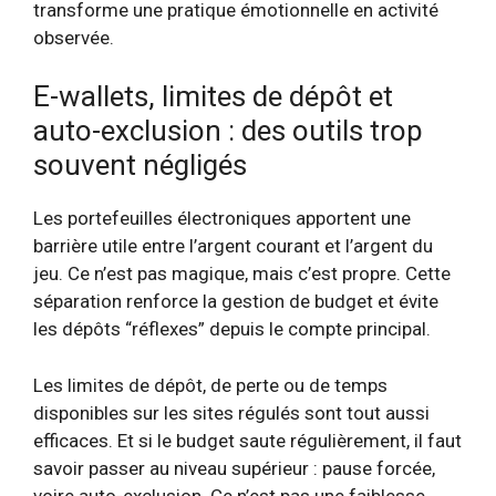
transforme une pratique émotionnelle en activité
observée.
E-wallets, limites de dépôt et
auto-exclusion : des outils trop
souvent négligés
Les portefeuilles électroniques apportent une
barrière utile entre l’argent courant et l’argent du
jeu. Ce n’est pas magique, mais c’est propre. Cette
séparation renforce la gestion de budget et évite
les dépôts “réflexes” depuis le compte principal.
Les limites de dépôt, de perte ou de temps
disponibles sur les sites régulés sont tout aussi
efficaces. Et si le budget saute régulièrement, il faut
savoir passer au niveau supérieur : pause forcée,
voire auto-exclusion. Ce n’est pas une faiblesse.