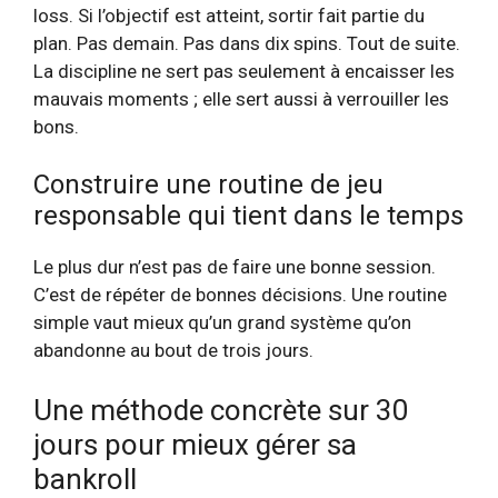
loss. Si l’objectif est atteint, sortir fait partie du
plan. Pas demain. Pas dans dix spins. Tout de suite.
La discipline ne sert pas seulement à encaisser les
mauvais moments ; elle sert aussi à verrouiller les
bons.
Construire une routine de jeu
responsable qui tient dans le temps
Le plus dur n’est pas de faire une bonne session.
C’est de répéter de bonnes décisions. Une routine
simple vaut mieux qu’un grand système qu’on
abandonne au bout de trois jours.
Une méthode concrète sur 30
jours pour mieux gérer sa
bankroll