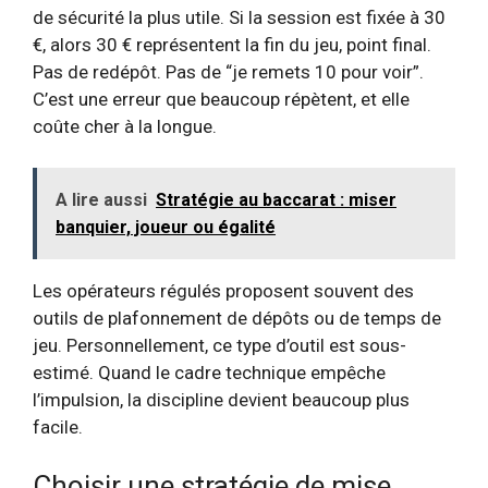
de sécurité la plus utile. Si la session est fixée à 30
€, alors 30 € représentent la fin du jeu, point final.
Pas de redépôt. Pas de “je remets 10 pour voir”.
C’est une erreur que beaucoup répètent, et elle
coûte cher à la longue.
A lire aussi
Stratégie au baccarat : miser
banquier, joueur ou égalité
Les opérateurs régulés proposent souvent des
outils de plafonnement de dépôts ou de temps de
jeu. Personnellement, ce type d’outil est sous-
estimé. Quand le cadre technique empêche
l’impulsion, la discipline devient beaucoup plus
facile.
Choisir une stratégie de mise