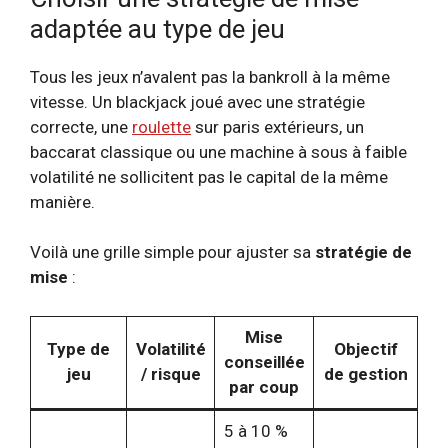
adaptée au type de jeu
Tous les jeux n’avalent pas la bankroll à la même
vitesse. Un blackjack joué avec une stratégie
correcte, une
roulette
sur paris extérieurs, un
baccarat classique ou une machine à sous à faible
volatilité ne sollicitent pas le capital de la même
manière.
Voilà une grille simple pour ajuster sa
stratégie de
mise
:
Mise
Type de
Volatilité
Objectif
conseillée
jeu
/ risque
de gestion
par coup
5 à 10 %