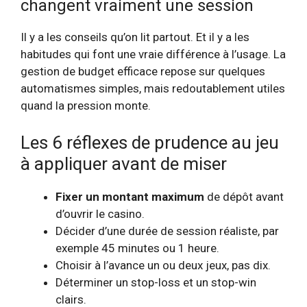
changent vraiment une session
Il y a les conseils qu’on lit partout. Et il y a les
habitudes qui font une vraie différence à l’usage. La
gestion de budget efficace repose sur quelques
automatismes simples, mais redoutablement utiles
quand la pression monte.
Les 6 réflexes de prudence au jeu
à appliquer avant de miser
Fixer un montant maximum
de dépôt avant
d’ouvrir le casino.
Décider d’une durée de session réaliste, par
exemple 45 minutes ou 1 heure.
Choisir à l’avance un ou deux jeux, pas dix.
Déterminer un stop-loss et un stop-win
clairs.