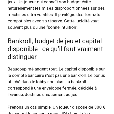
jeux. Un joueur qui connaît son budget évite
naturellement les mises disproportionnées sur des
machines ultra volatiles. Il privilégie des formats
compatibles avec sa réserve. Cette lucidité vaut
souvent plus qu’une “bonne intuition”.
Bankroll, budget de jeu et capital
disponible : ce qu’il faut vraiment
distinguer
Beaucoup mélangent tout. Le capital disponible sur
le compte bancaire n’est pas une bankroll. Le bonus
affiché dans le lobby non plus. La bankroll
correspond à une enveloppe fermée, décidée à
l’avance, destinée uniquement au jeu.
Prenons un cas simple. Un joueur dispose de 300 €
de budget loisir sur le mois. S’il choisit d’en