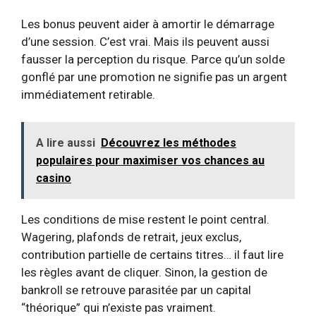
Les bonus peuvent aider à amortir le démarrage
d’une session. C’est vrai. Mais ils peuvent aussi
fausser la perception du risque. Parce qu’un solde
gonflé par une promotion ne signifie pas un argent
immédiatement retirable.
A lire aussi
Découvrez les méthodes
populaires pour maximiser vos chances au
casino
Les conditions de mise restent le point central.
Wagering, plafonds de retrait, jeux exclus,
contribution partielle de certains titres… il faut lire
les règles avant de cliquer. Sinon, la gestion de
bankroll se retrouve parasitée par un capital
“théorique” qui n’existe pas vraiment.