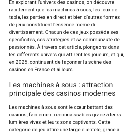
En explorant l’univers des casinos, on découvre
rapidement que les machines à sous, les jeux de
table, les parties en direct et bien d’autres formes
de jeux constituent l’essence même du
divertissement. Chacun de ces jeux possède ses
spécificités, ses stratégies et sa communauté de
passionnés. À travers cet article, plongeons dans
les différents univers qui attirent les joueurs, et qui,
en 2025, continuent de façonner la scène des
casinos en France et ailleurs.
les machines à sous : attraction
principale des casinos modernes
Les machines à sous sont le cœur battant des
casinos, facilement reconnaissables grâce à leurs
lumières vives et leurs sons captivants. Cette
catégorie de jeu attire une large clientèle, grâce à