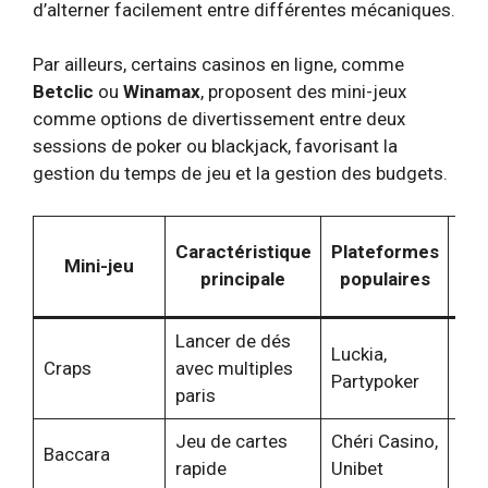
d’alterner facilement entre différentes mécaniques.
Par ailleurs, certains casinos en ligne, comme
Betclic
ou
Winamax
, proposent des mini-jeux
comme options de divertissement entre deux
sessions de poker ou blackjack, favorisant la
gestion du temps de jeu et la gestion des budgets.
A
Caractéristique
Plateformes
Mini-jeu
p
principale
populaires
j
Lancer de dés
Luckia,
Ryt
Craps
avec multiples
Partypoker
int
paris
Jeu de cartes
Chéri Casino,
Sim
Baccara
rapide
Unibet
et 