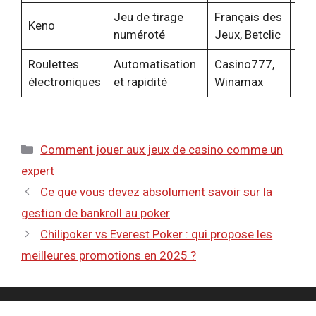
Jeu de tirage
Français des
Has
Keno
numéroté
Jeux, Betclic
ant
Roulettes
Automatisation
Casino777,
Pra
électroniques
et rapidité
Winamax
Catégories
Comment jouer aux jeux de casino comme un
expert
Ce que vous devez absolument savoir sur la
gestion de bankroll au poker
Chilipoker vs Everest Poker : qui propose les
meilleures promotions en 2025 ?