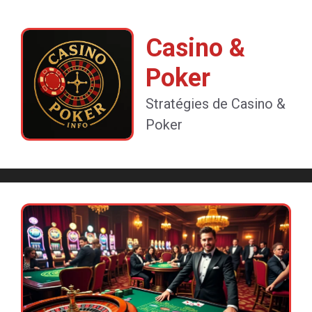
Aller
au
Casino &
contenu
Poker
Stratégies de Casino &
Poker