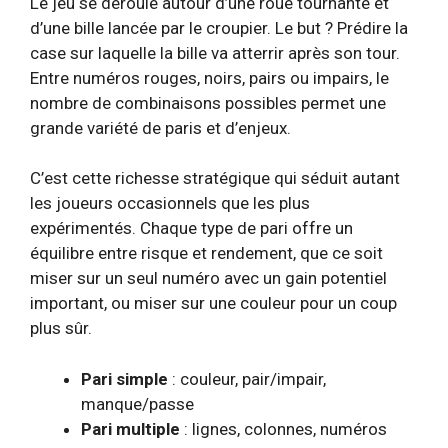
Le jeu se déroule autour d’une roue tournante et
d’une bille lancée par le croupier. Le but ? Prédire la
case sur laquelle la bille va atterrir après son tour.
Entre numéros rouges, noirs, pairs ou impairs, le
nombre de combinaisons possibles permet une
grande variété de paris et d’enjeux.
C’est cette richesse stratégique qui séduit autant
les joueurs occasionnels que les plus
expérimentés. Chaque type de pari offre un
équilibre entre risque et rendement, que ce soit
miser sur un seul numéro avec un gain potentiel
important, ou miser sur une couleur pour un coup
plus sûr.
Pari simple
: couleur, pair/impair,
manque/passe
Pari multiple
: lignes, colonnes, numéros