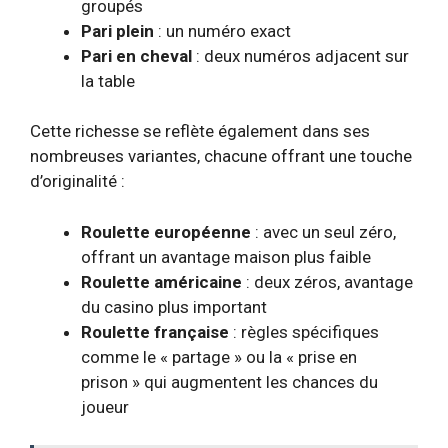
groupés
Pari plein
: un numéro exact
Pari en cheval
: deux numéros adjacent sur
la table
Cette richesse se reflète également dans ses
nombreuses variantes, chacune offrant une touche
d’originalité :
Roulette européenne
: avec un seul zéro,
offrant un avantage maison plus faible
Roulette américaine
: deux zéros, avantage
du casino plus important
Roulette française
: règles spécifiques
comme le « partage » ou la « prise en
prison » qui augmentent les chances du
joueur