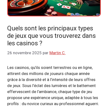
Quels sont les principaux types
de jeux que vous trouverez dans
les casinos ?
26 novembre 2025
par
Martin C.
Les casinos, qu’ils soient terrestres ou en ligne,
attirent des millions de joueurs chaque année
grâce à la diversité et à l’intensité de leurs offres
de jeux. Sous l’éclat des lumières et le battement
effervescent de l’ambiance, chaque type de jeu
propose une expérience unique, adaptée à tous les
profils : du novice curieux au professionnel aguerri.