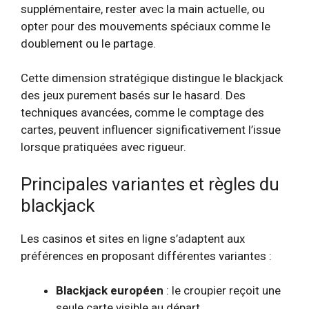
supplémentaire, rester avec la main actuelle, ou
opter pour des mouvements spéciaux comme le
doublement ou le partage.
Cette dimension stratégique distingue le blackjack
des jeux purement basés sur le hasard. Des
techniques avancées, comme le comptage des
cartes, peuvent influencer significativement l’issue
lorsque pratiquées avec rigueur.
principales variantes et règles du
blackjack
Les casinos et sites en ligne s’adaptent aux
préférences en proposant différentes variantes :
Blackjack européen
: le croupier reçoit une
seule carte visible au départ