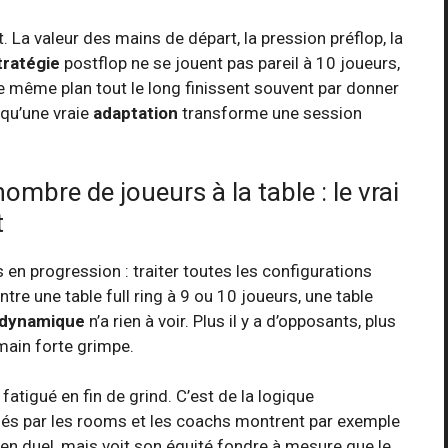
 La valeur des mains de départ, la pression préflop, la
tratégie
postflop ne se jouent pas pareil à 10 joueurs,
e même plan tout le long finissent souvent par donner
qu’une vraie
adaptation
transforme une session
t
 en progression : traiter toutes les configurations
tre une table full ring à 9 ou 10 joueurs, une table
dynamique
n’a rien à voir. Plus il y a d’opposants, plus
 main forte grimpe.
fatigué en fin de grind. C’est de la logique
isés par les rooms et les coachs montrent par exemple
 en duel, mais voit son équité fondre à mesure que le