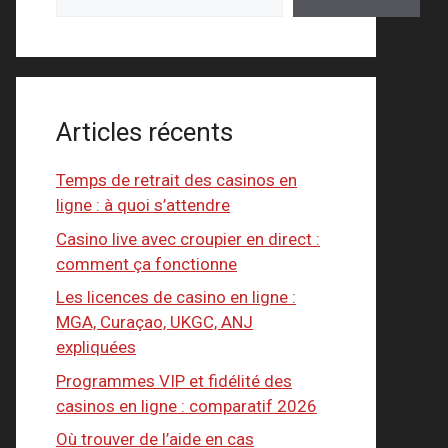
Articles récents
Temps de retrait des casinos en
ligne : à quoi s’attendre
Casino live avec croupier en direct :
comment ça fonctionne
Les licences de casino en ligne :
MGA, Curaçao, UKGC, ANJ
expliquées
Programmes VIP et fidélité des
casinos en ligne : comparatif 2026
Où trouver de l’aide en cas