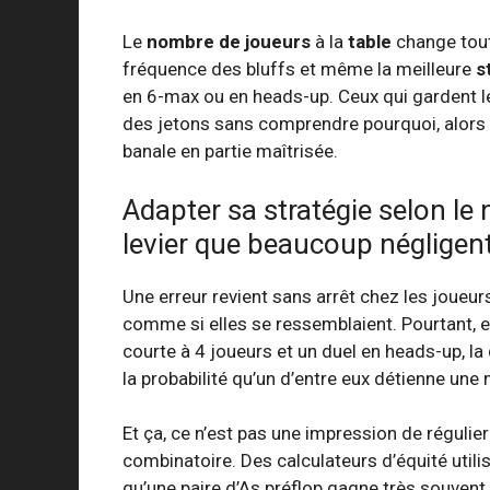
Le
nombre de joueurs
à la
table
change tout.
fréquence des bluffs et même la meilleure
s
en 6-max ou en heads-up. Ceux qui gardent l
des jetons sans comprendre pourquoi, alors 
banale en partie maîtrisée.
Adapter sa stratégie selon le nombre de joueurs à la table : le vrai
levier que beaucoup négligen
Une erreur revient sans arrêt chez les joueurs
comme si elles se ressemblaient. Pourtant, en
courte à 4 joueurs et un duel en heads-up, la
la probabilité qu’un d’entre eux détienne une
Et ça, ce n’est pas une impression de régulier 
combinatoire. Des calculateurs d’équité util
qu’une paire d’As préflop gagne très souvent