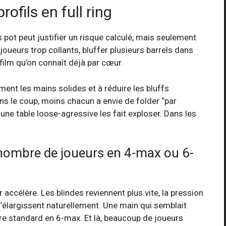
rofils en full ring
pot peut justifier un risque calculé, mais seulement
 joueurs trop collants, bluffer plusieurs barrels dans
ilm qu’on connaît déjà par cœur.
ent les mains solides et à réduire les bluffs
ans le coup, moins chacun a envie de folder “par
; une table loose-agressive les fait exploser. Dans les
 accélère. Les blindes reviennent plus vite, la pression
s’élargissent naturellement. Une main qui semblait
ture standard en 6-max. Et là, beaucoup de joueurs