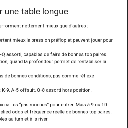
ur une table longue
performent nettement mieux que d’autres :
ortent mieux la pression préflop et peuvent jouer pour
Q assorti, capables de faire de bonnes top paires.
ition, quand la profondeur permet de rentabiliser la
s de bonnes conditions, pas comme réflexe
: K-9, A-5 offsuit, Q-8 assorti hors position.
 deux cartes “pas moches” pour entrer. Mais à 9 ou 10
mplied odds et fréquence réelle de bonnes top paires.
s au turn et à la river.