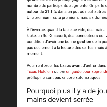
nombre de participants augmente. On parle d’
autour de 31,1 % dans un pot où neuf autres 
Une premium reste premium, mais sa dominati
À l’inverse, quand la table se vide, des mai
kické, un Roi-X assorti, des connecteurs conv
condition d’avoir une bonne
gestion
de la po
pas seulement à la lecture des cartes, mais à
moment.
Pour renforcer les bases avant d’entrer dans
Texas Hold’em
ou par
un guide pour apprendr
préflop ne sont pas encore automatiques.
Pourquoi plus il y a de joueurs, plus la sélection des
mains devient serrée