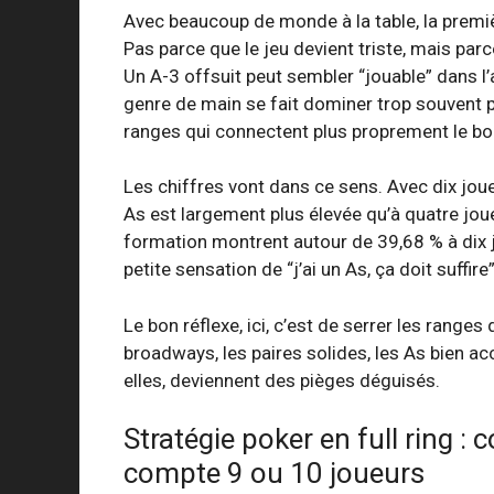
Avec beaucoup de monde à la table, la premiè
Pas parce que le jeu devient triste, mais par
Un A-3 offsuit peut sembler “jouable” dans l
genre de main se fait dominer trop souvent p
ranges qui connectent plus proprement le bo
Les chiffres vont dans ce sens. Avec dix joueu
As est largement plus élevée qu’à quatre j
formation montrent autour de 39,68 % à dix j
petite sensation de “j’ai un As, ça doit suffir
Le bon réflexe, ici, c’est de serrer les range
broadways, les paires solides, les As bien 
elles, deviennent des pièges déguisés.
Stratégie poker en full ring : comment jouer quand la table
compte 9 ou 10 joueurs