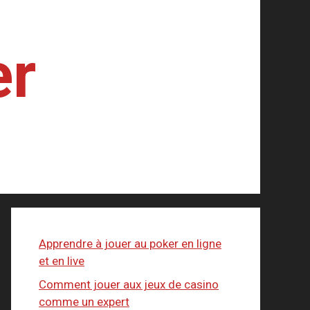
er
Apprendre à jouer au poker en ligne
et en live
Comment jouer aux jeux de casino
comme un expert