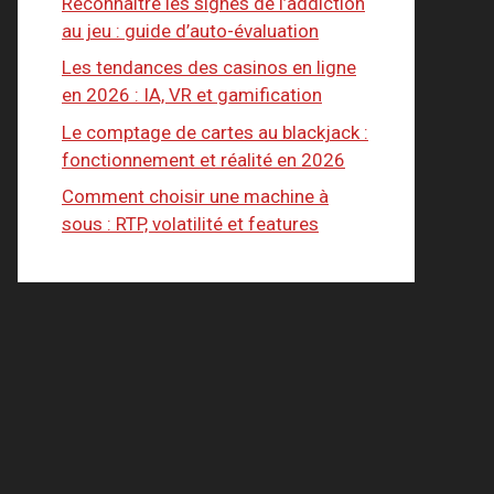
Reconnaître les signes de l’addiction
au jeu : guide d’auto-évaluation
Les tendances des casinos en ligne
en 2026 : IA, VR et gamification
Le comptage de cartes au blackjack :
fonctionnement et réalité en 2026
Comment choisir une machine à
sous : RTP, volatilité et features