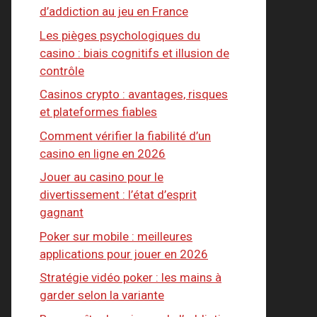
d’addiction au jeu en France
Les pièges psychologiques du
casino : biais cognitifs et illusion de
contrôle
Casinos crypto : avantages, risques
et plateformes fiables
Comment vérifier la fiabilité d’un
casino en ligne en 2026
Jouer au casino pour le
divertissement : l’état d’esprit
gagnant
Poker sur mobile : meilleures
applications pour jouer en 2026
Stratégie vidéo poker : les mains à
garder selon la variante