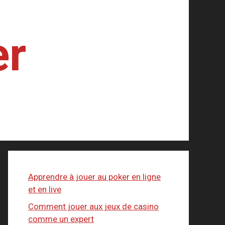
er
Apprendre à jouer au poker en ligne
et en live
Comment jouer aux jeux de casino
comme un expert