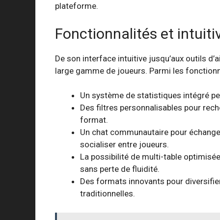
plateforme.
Fonctionnalités et intui
De son interface intuitive jusqu’aux outils d’
large gamme de joueurs. Parmi les fonctionna
Un système de statistiques intégré pe
Des filtres personnalisables pour rech
format.
Un chat communautaire pour échanger,
socialiser entre joueurs.
La possibilité de multi-table optimisé
sans perte de fluidité.
Des formats innovants pour diversifier
traditionnelles.