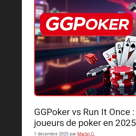
GGPoker vs Run It Once : quelle plateforme pour les
joueurs de poker en 2025
1 décembre 2025
par
Martin C.