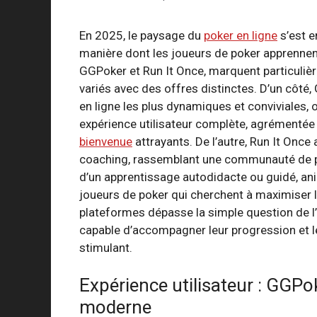
En 2025, le paysage du
poker en ligne
s’est e
manière dont les joueurs de poker apprennen
GGPoker et Run It Once, marquent particulièr
variés avec des offres distinctes. D’un côt
en ligne les plus dynamiques et conviviales
expérience utilisateur complète, agrémentée 
bienvenue
attrayants. De l’autre, Run It Once
coaching, rassemblant une communauté de p
d’un apprentissage autodidacte ou guidé, an
joueurs de poker qui cherchent à maximiser l
plateformes dépasse la simple question de l’a
capable d’accompagner leur progression et l
stimulant.
Expérience utilisateur : GGPoker, pionnier du poker en ligne
moderne