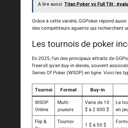
A lire aussi
Titan Poker vs Full Tilt : éva
Grâce à cette variété, GGPoker répond aussi 
des compétiteurs aguerris qui recherchent u
Les tournois de poker i
En 2025, l’un des principaux attraits de GGPo
freeroll qu’en buy-in élevés, souvent assoc
Series Of Poker (WSOP) en ligne. Voici les t
Tournoi
Format
Buy-in
WSOP
Multi-
Varie de 10
Le to
Online
joueurs
$ à 2 000 $
en jeu
Flip &
Tournoi
Forma
1 $ à 50 $