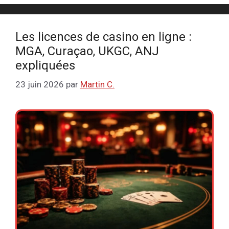
Les licences de casino en ligne :
MGA, Curaçao, UKGC, ANJ
expliquées
23 juin 2026
par
Martin C.