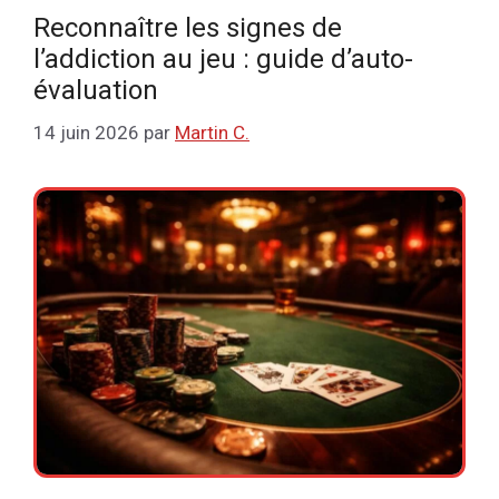
Reconnaître les signes de
l’addiction au jeu : guide d’auto-
évaluation
14 juin 2026
par
Martin C.