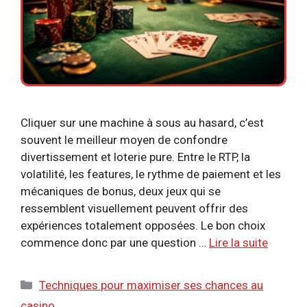
Cliquer sur une machine à sous au hasard, c’est
souvent le meilleur moyen de confondre
divertissement et loterie pure. Entre le RTP, la
volatilité, les features, le rythme de paiement et les
mécaniques de bonus, deux jeux qui se
ressemblent visuellement peuvent offrir des
expériences totalement opposées. Le bon choix
commence donc par une question …
Lire la suite
Catégories
Techniques pour maximiser ses chances au
casino