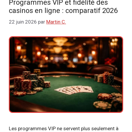
Programmes VIP et fidélité des
casinos en ligne : comparatif 2026
22 juin 2026
par
Martin C.
Les programmes VIP ne servent plus seulement à