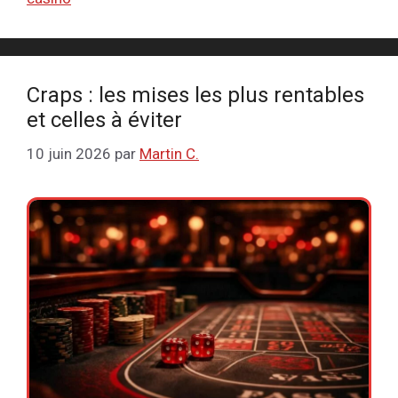
Craps : les mises les plus rentables
et celles à éviter
10 juin 2026
par
Martin C.