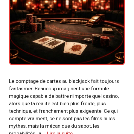
Le comptage de cartes au blackjack fait toujours
fantasmer. Beaucoup imaginent une formule
magique capable de battre n’importe quel casino,
alors que la réalité est bien plus froide, plus
technique, et franchement plus exigeante. Ce qui
compte vraiment, ce ne sont pas les films ni les
mythes, mais la mécanique du sabot, les
probabilités, la …
Lire la suite