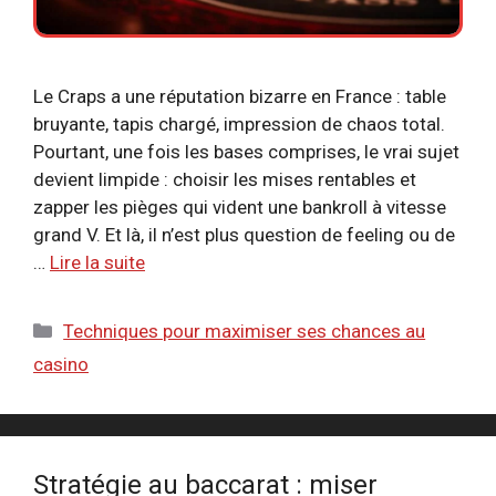
Le Craps a une réputation bizarre en France : table
bruyante, tapis chargé, impression de chaos total.
Pourtant, une fois les bases comprises, le vrai sujet
devient limpide : choisir les mises rentables et
zapper les pièges qui vident une bankroll à vitesse
grand V. Et là, il n’est plus question de feeling ou de
…
Lire la suite
Catégories
Techniques pour maximiser ses chances au
casino
Stratégie au baccarat : miser