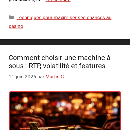
Catégories
Techniques pour maximiser ses chances au
casino
Comment choisir une machine à
sous : RTP, volatilité et features
11 juin 2026
par
Martin C.