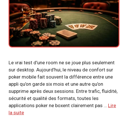
Le vrai test d’une room ne se joue plus seulement
sur desktop. Aujourd’hui, le niveau de confort sur
poker mobile fait souvent la différence entre une
appli qu’on garde six mois et une autre qu’on
supprime après deux sessions. Entre trafic, fluidité,
sécurité et qualité des formats, toutes les
applications poker ne boxent clairement pas …
Lire
la suite