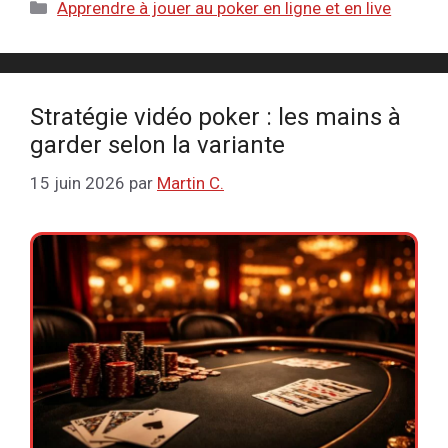
Catégories
Apprendre à jouer au poker en ligne et en live
Stratégie vidéo poker : les mains à
garder selon la variante
15 juin 2026
par
Martin C.