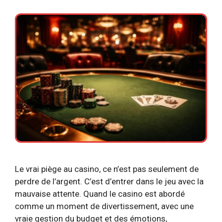
Le vrai piège au casino, ce n’est pas seulement de
perdre de l’argent. C’est d’entrer dans le jeu avec la
mauvaise attente. Quand le casino est abordé
comme un moment de divertissement, avec une
vraie gestion du budget et des émotions,